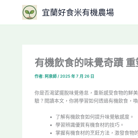
跳
宜蘭好食米有機農場
至
主
要
內
容
有機飲食的味覺奇蹟 
作者:
阿泉師
/
2025 年 7 月 26 日
你是否渴望擺脫味覺倦怠，重新感受食物的鮮美
驗？閱讀本文，你將學習如何透過有機飲食，喚
了解有機飲食如何提升味覺敏感度。
學習辨識優質有機食材的技巧。
掌握有機食材的烹飪方法，激發食物