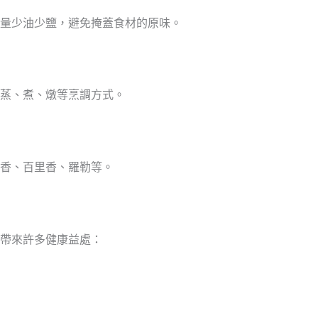
量少油少鹽，避免掩蓋食材的原味。
蒸、煮、燉等烹調方式。
香、百里香、羅勒等。
帶來許多健康益處：