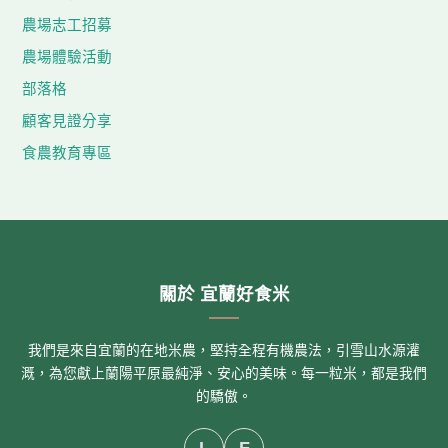
農場志工招募
農場體驗活動
部落格
顧客見證分享
食農教育專區
關於 宜蘭好食米
我們是來自宜蘭的在地米農，堅持全程有機農法，引雪山水源灌
溉，為您獻上蘭陽平原最純淨、安心的美味。每一粒米，都是我們
的驕傲。
L
F