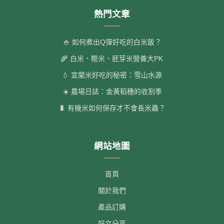
熱門文章
🍚 如何煮出Q彈好吃的白米飯？
🌾 白米、糙米、胚芽米營養大PK
💧 宜蘭米好吃的秘密：雪山水源
☀️ 農場日誌：金黃稻穗的收割季
🐛 有機米如何保存才不會長米蟲？
網站地圖
首頁
關於我們
產品訂購
好文分享