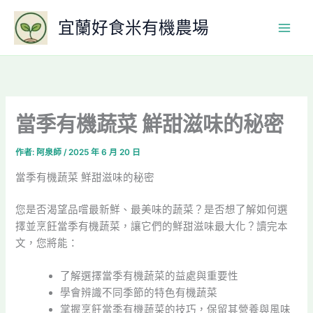
跳
宜蘭好食米有機農場
至
主
要
內
容
當季有機蔬菜 鮮甜滋味的秘密
作者:
阿泉師
/
2025 年 6 月 20 日
當季有機蔬菜 鮮甜滋味的秘密
您是否渴望品嚐最新鮮、最美味的蔬菜？是否想了解如何選
擇並烹飪當季有機蔬菜，讓它們的鮮甜滋味最大化？讀完本
文，您將能：
了解選擇當季有機蔬菜的益處與重要性
學會辨識不同季節的特色有機蔬菜
掌握烹飪當季有機蔬菜的技巧，保留其營養與風味