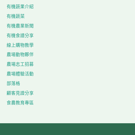
有機蔬果介紹
有機蔬菜
有機農業新聞
有機食譜分享
線上購物教學
農場動物夥伴
農場志工招募
農場體驗活動
部落格
顧客見證分享
食農教育專區