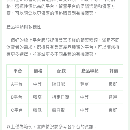
格，選擇性價比高的平台。留意平台的促銷活動和優惠方
案，可以讓您以更優惠的價格購買到有機蔬菜。
產品種類與多樣性
一個好的線上平台應該提供豐富多樣的蔬菜種類，滿足不同
消費者的需求。選擇具有豐富產品種類的平台，可以讓您擁
有更多選擇，並嘗試更多不同品種的有機蔬菜。
平台
價格
配送
產品種類
評價
A平台
中等
隔日配
豐富
良好
B平台
較高
指定日期
中等
普通
C平台
較低
需自取
中等
良好
以上僅為範例，實際情況請參考各平台的資訊。