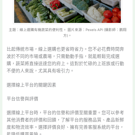
主題：線上選購有機蔬菜的便利性。 圖片來源：Pexels API (攝影師：鹏翔
方)。
比起傳統市場，線上選購也更省時省力。您不必花費時間奔
波於不同的市場或農場，只需動動手指，就能輕鬆完成選
購，蔬菜將直接送達您的府上。這對於忙碌的上班族或行動
不便的人來說，尤其具有吸引力。
選擇線上平台的關鍵因素
平台信譽與評價
選擇線上平台時，平台的信譽和評價至關重要。您可以參考
其他消費者的評價和回饋，了解平台的服務品質、產品新鮮
度和物流效率。選擇評價良好、擁有完善客服系統的平台，
能降低購買風險。