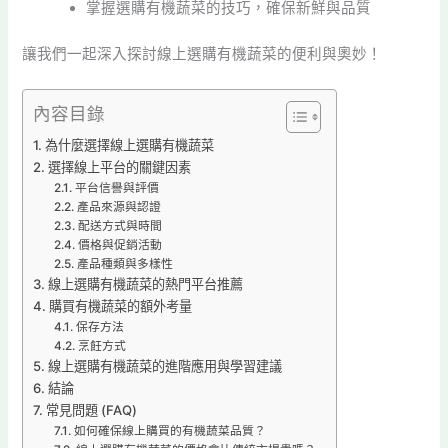
掌握選購有機蔬菜的技巧，確保新鮮與品質
讓我們一起深入探討線上選購有機蔬菜的便利與奧妙！
內容目錄
為什麼選擇線上選購有機蔬菜
選擇線上平台的關鍵因素
平台信譽與評價
產品來源與認證
配送方式與時間
價格與促銷活動
產品種類與多樣性
線上選購有機蔬菜的熱門平台推薦
購買有機蔬菜的額外考量
保存方法
烹飪方式
線上選購有機蔬菜的進階應用與學習建議
結論
常見問題 (FAQ)
如何確保線上購買的有機蔬菜品質？