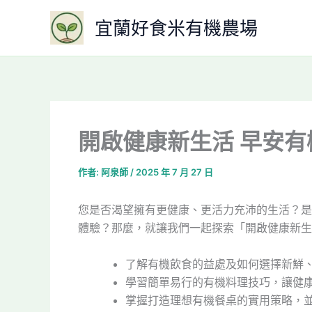
跳
宜蘭好食米有機農場
至
主
要
內
容
開啟健康新生活 早安
作者:
阿泉師
/
2025 年 7 月 27 日
您是否渴望擁有更健康、更活力充沛的生活？是
體驗？那麼，就讓我們一起探索「開啟健康新生
了解有機飲食的益處及如何選擇新鮮
學習簡單易行的有機料理技巧，讓健
掌握打造理想有機餐桌的實用策略，